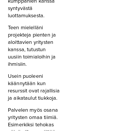
kumppanien kanssa 
syntyvästä 
luottamuksesta.  
Teen mielelläni 
projekteja pienten ja 
aloittavien yritysten 
kanssa, tutustun 
uusiin toimialoihin ja 
ihmisiin. 
Usein puoleeni 
käännytään kun 
resurssit ovat rajallisia 
ja aikataulut tiukkoja.
Palvelen myös osana 
yritysten omaa tiimiä. 
Esimerkiksi tehokas 