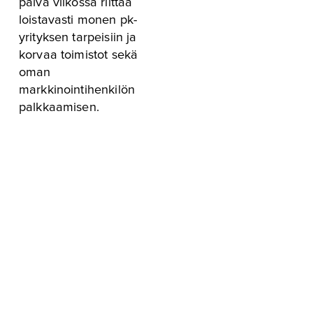
päivä viikossa riittää 
loistavasti monen pk-
yrityksen tarpeisiin ja 
korvaa toimistot sekä 
oman 
markkinointihenkilön 
palkkaamisen.
TYÖPAIKKOJ
A
Don&Branco 
Advertising 
Agency
Business 
Developer 
(branding, 